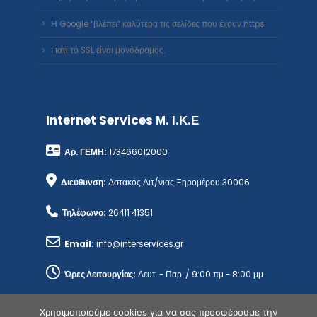
Η Google “βλέπει” καλύτερα τις σελίδες που έχουν https
Γιατί το SSL είναι μονόδρομος.
Internet Services Μ. Ι.Κ.Ε
Αρ. ΓΕΜΗ:
173466012000
Διεύθυνση:
Αστακός Αιτ/νιας Ξηρομέρου 30006
Τηλέφωνο:
26411 41351
Email:
info@interservices.gr
Ώρες Λειτουργίας:
Δευτ. - Παρ. / 9:00 πμ - 8:00 μμ
Χρησιμοποιούμε cookies για να σας προσφέρουμε την