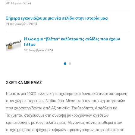
30 
Σήμ
21 
ΣΧΕΤΙΚΆ ΜΕ ΕΜΆΣ
Είμαστε μια 100% Ελληνική Επιχείρηση και δυναμικά αναπτυσσόμενη
στον χώρο υπηρεσιών διαδικτύου. Μέσα από την παροχή υπηρεσιών
που χαρακτηρίζονται από Αξιοπιστία, Σταθερότητα, Ασφάλεια και
Ταχύτητα, στοχεύουμε στη σύναψη μακροχρόνιων σχέσεων
εμπιστοσύνης με τους πελάτες μας. Μένοντας πάντα σταθεροί στον
στόχο μας σας παρέχουμε υψηλών προδιαγραφών υπηρεσίες και σε
καμία περίπτωση δεν μειώνουμε το επίπεδο των υπηρεσιών μας.
Αναπτυσσόμαστε δυναμικά και σταθερά και θα είμαστε εδώ για πολλά
χρόνια ακόμα! Σε ένα internet που αλλάζει συνεχώς, είμαστε εδώ για
να σας παρέχουμε ότι πιο σύγχρονο και κερδοφόρο. Παρέχουμε λύσεις
που στηρίζουν την δική σας προσπάθεια, είτε αυτή αφορά στην
φιλοξενία ενός μεγάλου ηλεκτρονικού καταστήματος, είτε μίας
προσωπικής ιστοσελίδας.