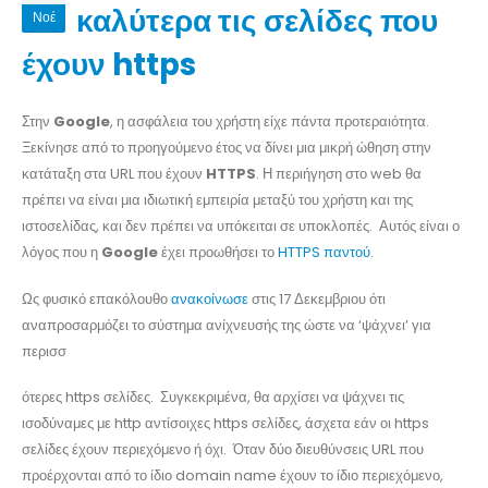
καλύτερα τις σελίδες που
Νοέ
έχουν https
Στην
Google
, η ασφάλεια του χρήστη είχε πάντα προτεραιότητα.
Ξεκίνησε από το προηγούμενο έτος να δίνει μια μικρή ώθηση στην
κατάταξη στα URL που έχουν
HTTPS
. Η περιήγηση στο web θα
πρέπει να είναι μια ιδιωτική εμπειρία μεταξύ του χρήστη και της
ιστοσελίδας, και δεν πρέπει να υπόκειται σε υποκλοπές. Αυτός είναι ο
λόγος που η
Google
έχει προωθήσει το
HTTPS παντού
.
Ως φυσικό επακόλουθο
ανακοίνωσε
στις 17 Δεκεμβριου ότι
αναπροσαρμόζει το σύστημα ανίχνευσής της ώστε να ‘ψάχνει’ για
περισσ
ότερες https σελίδες. Συγκεκριμένα, θα αρχίσει να ψάχνει τις
ισοδύναμες με http αντίσοιχες https σελίδες, άσχετα εάν οι https
σελίδες έχουν περιεχόμενο ή όχι. Όταν δύο διευθύνσεις URL που
προέρχονται από το ίδιο domain name έχουν το ίδιο περιεχόμενο,