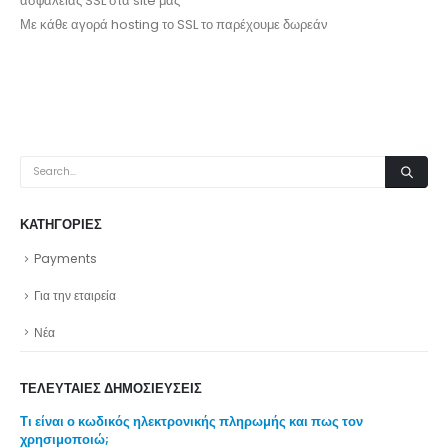
ασφαλείας SSL στα site μας
Με κάθε αγορά hosting το SSL το παρέχουμε δωρεάν
ΚΑΤΗΓΟΡΊΕΣ
Payments
Για την εταιρεία
Νέα
ΤΕΛΕΥΤΑΊΕΣ ΔΗΜΟΣΙΕΎΣΕΙΣ
Γιατί το SSL είναι μονόδρομος.
Τι 
χρ
26 Νοεμβρίου 2023