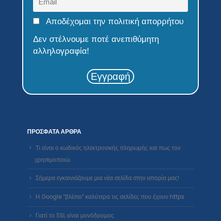
Εγγραφή
ΠΡΌΣΦΑΤΑ ΆΡΘΡΑ
Τι είναι ο κωδικός ηλεκτρονικής πληρωμής και πως τον
χρησιμοποιώ;
Σήμερα εγκαινιάζουμε μια νέα σελίδα στην ιστορία μας!
Η Google “βλέπει” καλύτερα τις σελίδες που έχουν https
Γιατί το SSL είναι μονόδρομος.
Internet Services Μ. Ι.Κ.Ε
Αρ. ΓΕΜΗ:
173466012000