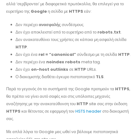
αλλά ‘σερβίρονται’ με διαφορετικά πρωτόκολλα, θα επιλεγεί για το
ευρετήριο της
Google
η σελίδα με
HTTPS
εάν:
Δεν περιέχει
ανασφαλής
συνδέσμους.
Δεν έχει αποκλειστεί από το ευρετήριο από το
robots.txt
.
Δεν ανακατευθύνει τους χρήστες σε κάποια μη ασφαλή σελίδα
HTTP
.
Δεν έχει ένα
rel = “canonical”
σύνδεσμο με τη σελίδα
HTTP
.
Δεν περιέχει ένα
noindex robots
meta tag.
Δεν έχει
on-host outlinks
σε
HTTP
URLs.
Ο διακομιστής διαθέτει έγκυρο πιστοποιητικό
TLS
.
Παρά το γεγονός ότι τα συστήματά της Google προτιμούν τα
HTTPS
,
θα πρέπει να γίνει αυτό σαφές και στις υπόλοιπες μηχανές
αναζήτησης με την ανακατεύθυνση του
HTTP
site σας στην έκδοση
HTTPS
και θέτοντας σε εφαρμογή τον
HSTS header
στο διακομιστή
σας.
Με απλά λόγια το Google μας ωθεί να βάλουμε πιστοποιητικά