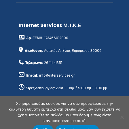
Διεύθυνση:
Αστακός Αιτ/νιας Ξηρομέρου 30006
Τηλέφωνο:
26411 41351
Email:
info@interservices.gr
Ώρες Λειτουργίας:
Δευτ. - Παρ. / 9:00 πμ - 8:00 μμ
Copyright © 2026 Internet Services Μ. Ι.Κ.Ε - Όλα τα δικαιώματα
δεσμευμένα. Απαγορεύεται η χρήση, μετά ή άνευ επεξεργασίας, χωρίς
γραπτή άδεια.
Χρησιμοποιούμε cookies για να σας προσφέρουμε την
καλύτερη δυνατή εμπειρία στη σελίδα μας. Εάν συνεχίσετε να
χρησιμοποιείτε τη σελίδα, θα υποθέσουμε πως είστε
ικανοποιημένοι με αυτό.