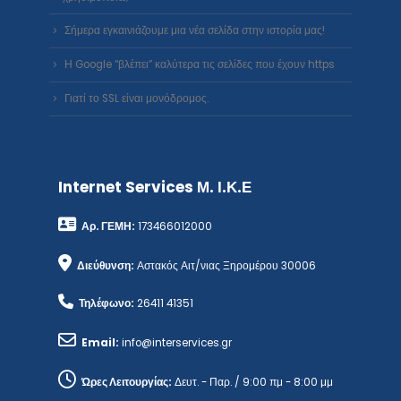
Σήμερα εγκαινιάζουμε μια νέα σελίδα στην ιστορία μας!
Η Google “βλέπει” καλύτερα τις σελίδες που έχουν https
Γιατί το SSL είναι μονόδρομος.
Internet Services Μ. Ι.Κ.Ε
Αρ. ΓΕΜΗ:
173466012000
Διεύθυνση:
Αστακός Αιτ/νιας Ξηρομέρου 30006
Τηλέφωνο:
26411 41351
Email:
info@interservices.gr
Ώρες Λειτουργίας:
Δευτ. - Παρ. / 9:00 πμ - 8:00 μμ