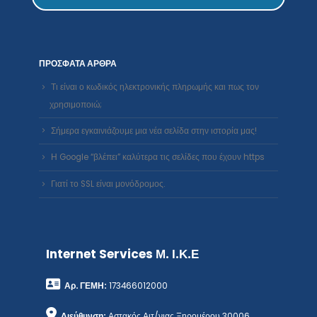
ΠΡΌΣΦΑΤΑ ΆΡΘΡΑ
Τι είναι ο κωδικός ηλεκτρονικής πληρωμής και πως τον
χρησιμοποιώ;
Σήμερα εγκαινιάζουμε μια νέα σελίδα στην ιστορία μας!
Η Google “βλέπει” καλύτερα τις σελίδες που έχουν https
Γιατί το SSL είναι μονόδρομος.
Internet Services Μ. Ι.Κ.Ε
Αρ. ΓΕΜΗ:
173466012000
Διεύθυνση:
Αστακός Αιτ/νιας Ξηρομέρου 30006