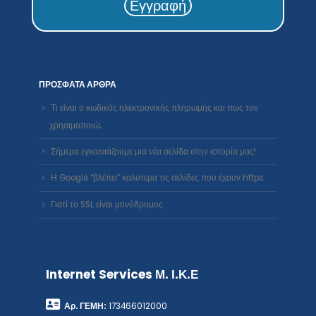
Εγγραφή
ΠΡΌΣΦΑΤΑ ΆΡΘΡΑ
Τι είναι ο κωδικός ηλεκτρονικής πληρωμής και πως τον
χρησιμοποιώ;
Σήμερα εγκαινιάζουμε μια νέα σελίδα στην ιστορία μας!
Η Google “βλέπει” καλύτερα τις σελίδες που έχουν https
Γιατί το SSL είναι μονόδρομος.
Internet Services Μ. Ι.Κ.Ε
Αρ. ΓΕΜΗ:
173466012000