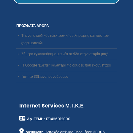
ΠΡΌΣΦΑΤΑ ΆΡΘΡΑ
Τι είναι ο κωδικός ηλεκτρονικής πληρωμής και πως τον
χρησιμοποιώ;
Σήμερα εγκαινιάζουμε μια νέα σελίδα στην ιστορία μας!
Η Google “βλέπει” καλύτερα τις σελίδες που έχουν https
Γιατί το SSL είναι μονόδρομος.
Internet Services Μ. Ι.Κ.Ε
Αρ. ΓΕΜΗ:
173466012000
Διεύθυνση:
Αστακός Αιτ/νιας Ξηρομέρου 30006
Τηλέφωνο:
26411 41351