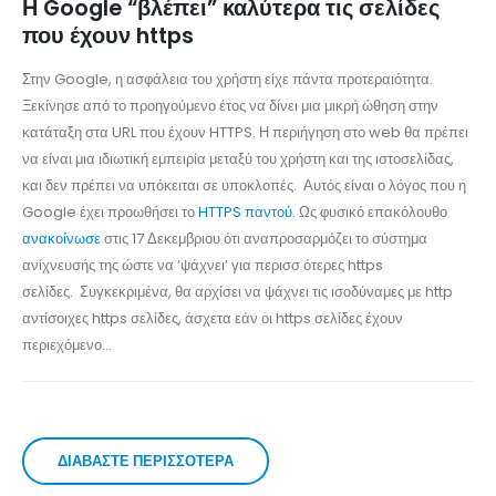
Η Google “βλέπει” καλύτερα τις σελίδες
που έχουν https
Στην Google, η ασφάλεια του χρήστη είχε πάντα προτεραιότητα.
Ξεκίνησε από το προηγούμενο έτος να δίνει μια μικρή ώθηση στην
κατάταξη στα URL που έχουν HTTPS. Η περιήγηση στο web θα πρέπει
να είναι μια ιδιωτική εμπειρία μεταξύ του χρήστη και της ιστοσελίδας,
και δεν πρέπει να υπόκειται σε υποκλοπές. Αυτός είναι ο λόγος που η
Google έχει προωθήσει το
HTTPS παντού
. Ως φυσικό επακόλουθο
ανακοίνωσε
στις 17 Δεκεμβριου ότι αναπροσαρμόζει το σύστημα
ανίχνευσής της ώστε να ‘ψάχνει’ για περισσ ότερες https
σελίδες. Συγκεκριμένα, θα αρχίσει να ψάχνει τις ισοδύναμες με http
αντίσοιχες https σελίδες, άσχετα εάν οι https σελίδες έχουν
περιεχόμενο...
ΔΙΑΒΆΣΤΕ ΠΕΡΙΣΣΌΤΕΡΑ