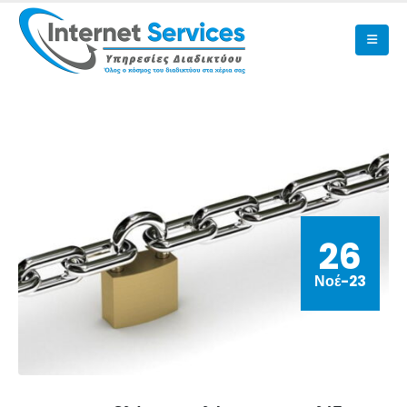
26
Νοέ-23